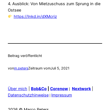
4. Ausblick: Von Mietzuschuss zum Sprung in die
Ostsee
https://lnkd.in/dXMcriz
Beitrag veröffentlicht
von
m.peters
Zeitraum vom
Juli 5, 2021
Über mich
|
Bob&Co
|
Corenow
Nextwork
|
|
Datenschutzhinweise
Impressum
|
2026 © Marco Peters