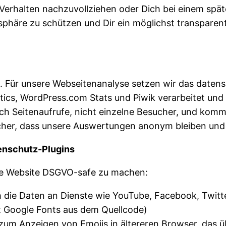
erhalten nachzuvollziehen oder Dich bei einem spä
tsphäre zu schützen und Dir ein möglichst transpare
 Für unsere Webseitenanalyse setzen wir das datensch
lytics, WordPress.com Stats und Piwik verarbeitet un
lich Seitenaufrufe, nicht einzelne Besucher, und kom
sicher, dass unsere Auswertungen anonym bleiben und 
enschutz-Plugins
 die Website DSGVO-safe zu machen:
h die Daten an Dienste wie YouTube, Facebook, Twit
 Google Fonts aus dem Quellcode)
t zum Anzeigen von Emojis in ältereren Browser, das 