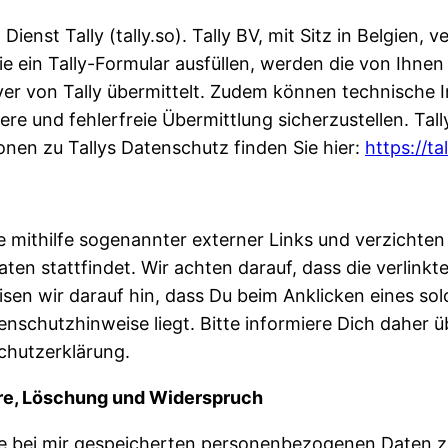
nst Tally (tally.so). Tally BV, mit Sitz in Belgien, v
e ein Tally-Formular ausfüllen, werden die von Ihne
er von Tally übermittelt. Zudem können technische 
re und fehlerfreie Übermittlung sicherzustellen. Tall
nen zu Tallys Datenschutz finden Sie hier:
https://ta
 mithilfe sogenannter externer Links und verzichten 
en stattfindet. Wir achten darauf, dass die verlin
sen wir darauf hin, dass Du beim Anklicken eines sol
enschutzhinweise liegt. Bitte informiere Dich daher 
schutzerklärung.
rre, Löschung und Widerspruch
ne bei mir gespeicherten personenbezogenen Daten z