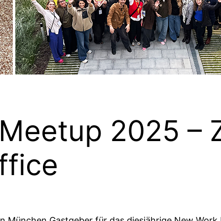
eetup 2025 – Zu
ffice
in München Gastgeber für das diesjährige New Work M