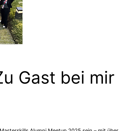
 Gast bei mir
asterskills Alumni Meetup 2025 sein – mit über