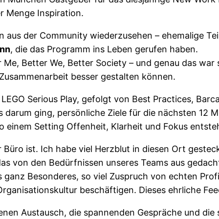
r Menge Inspiration.
hen aus der Community wiederzusehen – ehemalige Te
ann
, die das Programm ins Leben gerufen haben.
Me, Better We, Better Society – und genau das war s
d Zusammenarbeit besser gestalten können.
 LEGO Serious Play, gefolgt von Best Practices, Bar
es darum ging, persönliche Ziele für die nächsten 12
so einem Setting Offenheit, Klarheit und Fokus entst
 Büro ist. Ich habe viel Herzblut in diesen Ort gestec
, das von den Bedürfnissen unseres Teams aus gedacht
as ganz Besonderes, so viel Zuspruch von echten Pr
anisationskultur beschäftigen. Dieses ehrliche Feed
ffenen Austausch, die spannenden Gespräche und die s