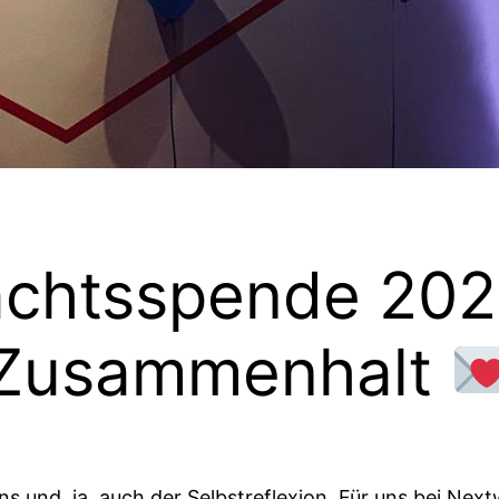
chtsspende 2024
 Zusammenhalt
ns und, ja, auch der Selbstreflexion. Für uns bei Nex