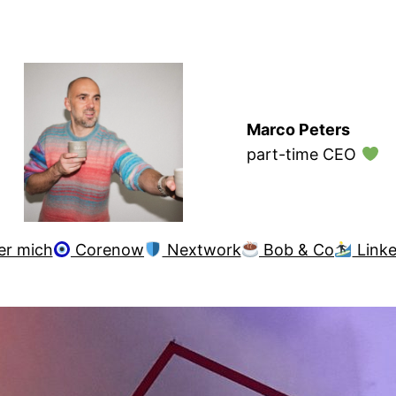
Marco Peters
part-time CEO
er mich
Corenow
Nextwork
Bob & Co
Linke