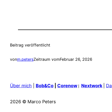
Beitrag veröffentlicht
von
m.peters
Zeitraum vom
Februar 26, 2026
Über mich
|
Bob&Co
|
Corenow
Nextwork
|
Da
|
2026 © Marco Peters