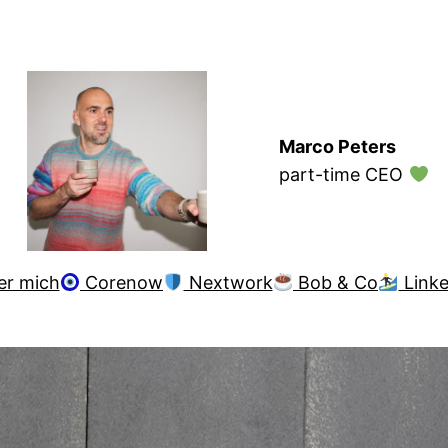
Marco Peters
part-time CEO
er mich
Corenow
Nextwork
Bob & Co
Linke