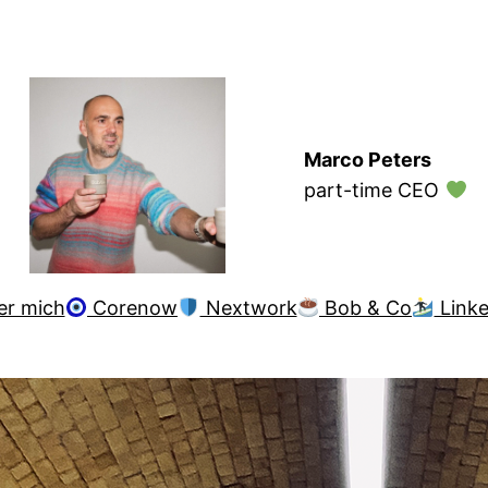
Marco Peters
part-time CEO
er mich
Corenow
Nextwork
Bob & Co
Linke