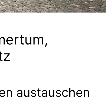
mertum,
tz
nen austauschen