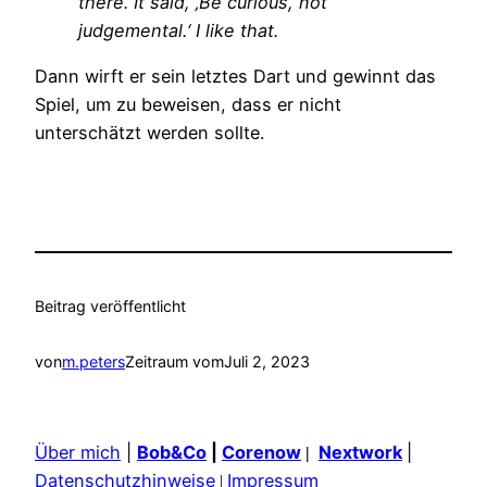
there. It said, ‚Be curious, not
judgemental.‘ I like that.
Dann wirft er sein letztes Dart und gewinnt das
Spiel, um zu beweisen, dass er nicht
unterschätzt werden sollte.
Beitrag veröffentlicht
von
m.peters
Zeitraum vom
Juli 2, 2023
Über mich
|
Bob&Co
|
Corenow
Nextwork
|
|
Datenschutzhinweise
Impressum
|