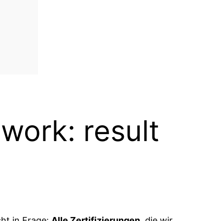
work: result
ht in Frage:
Alle Zertifizierungen
, die wir