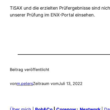
TiSAX und die erzielten Prüfergebnisse sind nich
unserer Prüfung im ENX-Portal einsehen.
Beitrag veröffentlicht
von
m.peters
Zeitraum vom
Juli 13, 2022
Über mich
|
Bob&Co
|
Corenow
Nextwork
|
Da
|