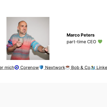
Marco Peters
part-time CEO
er mich
Corenow
Nextwork
Bob & Co
Linke