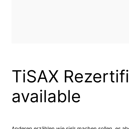
TiSAX Rezertif
available
Anderen erzählen wie sie’s machen sollen, es a