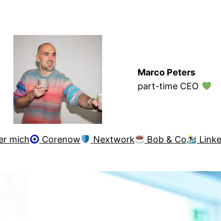
Marco Peters
part-time CEO
er mich
Corenow
Nextwork
Bob & Co
Linke