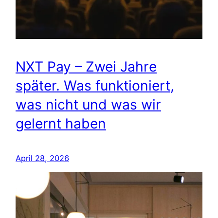
NXT Pay – Zwei Jahre
später. Was funktioniert,
was nicht und was wir
gelernt haben
April 28, 2026